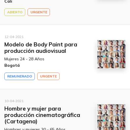
Cali
ABIERTO
URGENTE
12-04-2021
Modelo de Body Paint para
producción audiovisual
Mujeres 24 - 28 Años
Bogotá
REMUNERADO
URGENTE
10-04-2021
Hombre y mujer para
producción cinematográfica
(Cartagena)
Hombres y mujeres 30 - 65 Años