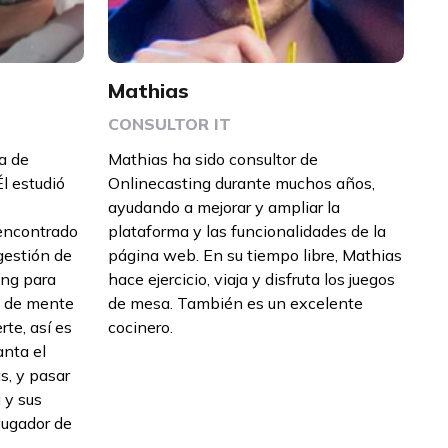
Mathias
CONSULTOR IT
a de
Mathias ha sido consultor de
l estudió
Onlinecasting durante muchos años,
ayudando a mejorar y ampliar la
 encontrado
plataforma y las funcionalidades de la
gestión de
página web. En su tiempo libre, Mathias
ing para
hace ejercicio, viaja y disfruta los juegos
, de mente
de mesa. También es un excelente
rte, así es
cocinero.
nta el
as, y pasar
 y sus
jugador de