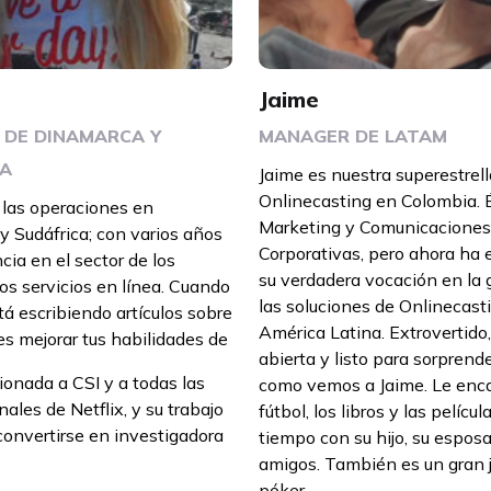
Jaime
DE DINAMARCA Y
MANAGER DE LATAM
CA
Jaime es nuestra superestrell
Onlinecasting en Colombia. É
e las operaciones en
Marketing y Comunicaciones
 Sudáfrica; con varios años
Corporativas, pero ahora ha
cia en el sector de los
su verdadera vocación en la 
los servicios en línea. Cuando
las soluciones de Onlinecast
tá escribiendo artículos sobre
América Latina. Extrovertido
s mejorar tus habilidades de
abierta y listo para sorprende
ionada a CSI y a todas las
como vemos a Jaime. Le enca
nales de Netflix, y su trabajo
fútbol, los libros y las películ
onvertirse en investigadora
tiempo con su hijo, su esposa
amigos. También es un gran 
póker.