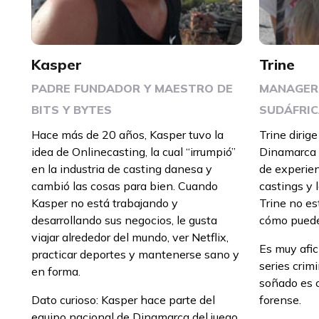
Kasper
Trine
PADRE FUNDADOR Y MAESTRO DE
MANAGER 
BITS Y BYTES
SUDÁFRI
Hace más de 20 años, Kasper tuvo la
Trine dirig
idea de Onlinecasting, la cual “irrumpió”
Dinamarca y
en la industria de casting danesa y
de experien
cambió las cosas para bien. Cuando
castings y 
Kasper no está trabajando y
Trine no es
desarrollando sus negocios, le gusta
cómo puede
viajar alrededor del mundo, ver Netflix,
Es muy afic
practicar deportes y mantenerse sano y
series crimi
en forma.
soñado es c
Dato curioso: Kasper hace parte del
forense.
equipo nacional de Dinamarca del juego