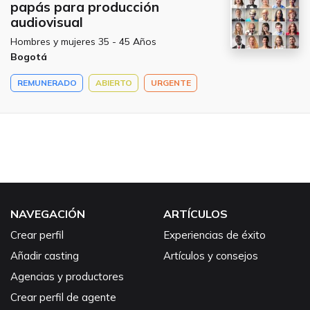
papás para producción
audiovisual
Hombres y mujeres 35 - 45 Años
Bogotá
REMUNERADO
ABIERTO
URGENTE
NAVEGACIÓN
ARTÍCULOS
Crear perfil
Experiencias de éxito
Añadir casting
Artículos y consejos
Agencias y productores
Crear perfil de agente