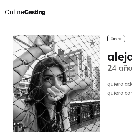
Extra
alej
24 año
quiero ad
quiero con