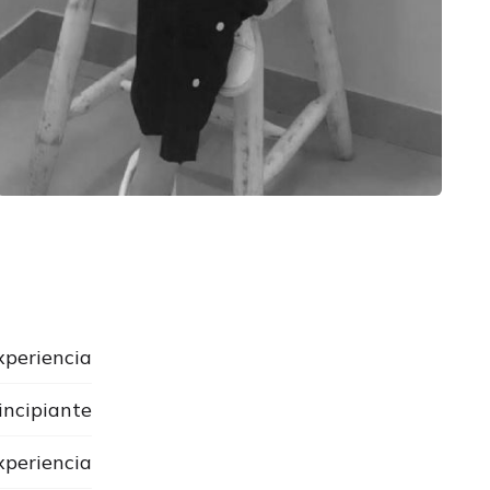
xperiencia
incipiante
xperiencia