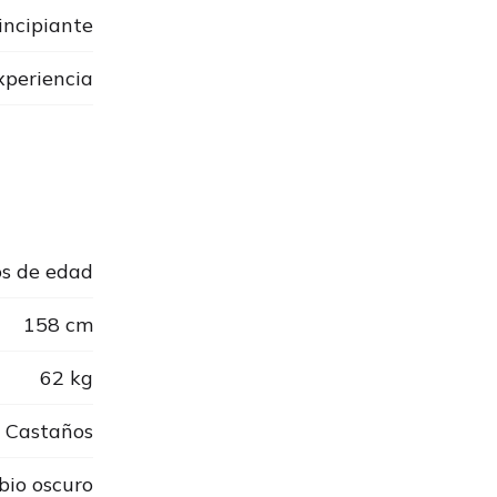
incipiante
xperiencia
s de edad
158 cm
62 kg
Castaños
bio oscuro