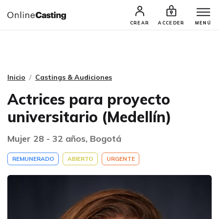
CASTINGS Y AUDICIONES
TALENTOS
CREAR
ACCEDER
MENÚ
Inicio
Castings & Audiciones
Actrices para proyecto
universitario (Medellín)
Mujer 28 - 32 años, Bogotá
REMUNERADO
ABIERTO
URGENTE